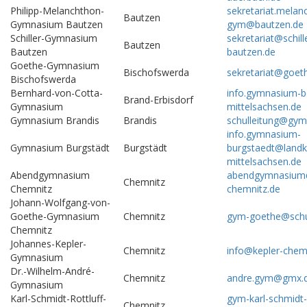
Philipp-Melanchthon-
sekretariat.melan
Bautzen
Gymnasium Bautzen
gym@bautzen.de
Schiller-Gymnasium
sekretariat@schil
Bautzen
Bautzen
bautzen.de
Goethe-Gymnasium
Bischofswerda
sekretariat@goet
Bischofswerda
Bernhard-von-Cotta-
info.gymnasium-b
Brand-Erbisdorf
Gymnasium
mittelsachsen.de
Gymnasium Brandis
Brandis
schulleitung@gym
info.gymnasium-
Gymnasium Burgstädt
Burgstädt
burgstaedt@landk
mittelsachsen.de
Abendgymnasium
abendgymnasium
Chemnitz
Chemnitz
chemnitz.de
Johann-Wolfgang-von-
Goethe-Gymnasium
Chemnitz
gym-goethe@schu
Chemnitz
Johannes-Kepler-
Chemnitz
info@kepler-chem
Gymnasium
Dr.-Wilhelm-André-
Chemnitz
andre.gym@gmx.
Gymnasium
Karl-Schmidt-Rottluff-
gym-karl-schmidt-
Chemnitz