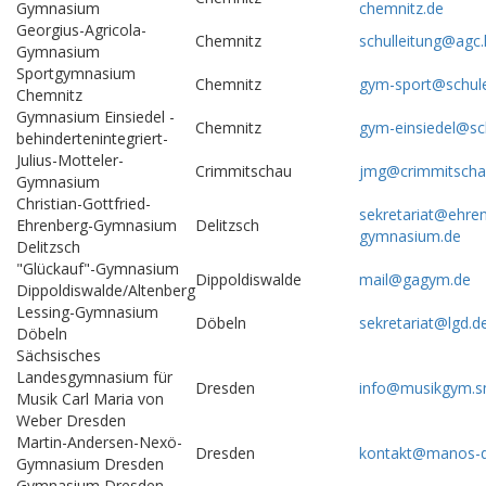
Gymnasium
chemnitz.de
Georgius-Agricola-
Chemnitz
schulleitung@agc.
Gymnasium
Sportgymnasium
Chemnitz
gym-sport@schule
Chemnitz
Gymnasium Einsiedel -
Chemnitz
gym-einsiedel@sc
behindertenintegriert-
Julius-Motteler-
Crimmitschau
jmg@crimmitscha
Gymnasium
Christian-Gottfried-
sekretariat@ehre
Ehrenberg-Gymnasium
Delitzsch
gymnasium.de
Delitzsch
"Glückauf"-Gymnasium
Dippoldiswalde
mail@gagym.de
Dippoldiswalde/Altenberg
Lessing-Gymnasium
Döbeln
sekretariat@lgd.d
Döbeln
Sächsisches
Landesgymnasium für
Dresden
info@musikgym.s
Musik Carl Maria von
Weber Dresden
Martin-Andersen-Nexö-
Dresden
kontakt@manos-dr
Gymnasium Dresden
Gymnasium Dresden-