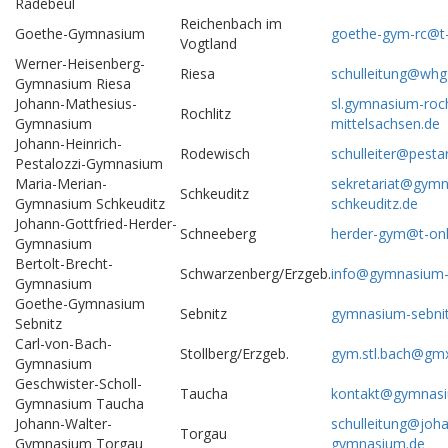
Radebeul
Reichenbach im
Goethe-Gymnasium
goethe-gym-rc@t-
Vogtland
Werner-Heisenberg-
Riesa
schulleitung@whg-
Gymnasium Riesa
Johann-Mathesius-
sl.gymnasium-roch
Rochlitz
Gymnasium
mittelsachsen.de
Johann-Heinrich-
Rodewisch
schulleiter@pesta
Pestalozzi-Gymnasium
Maria-Merian-
sekretariat@gym
Schkeuditz
Gymnasium Schkeuditz
schkeuditz.de
Johann-Gottfried-Herder-
Schneeberg
herder-gym@t-onl
Gymnasium
Bertolt-Brecht-
Schwarzenberg/Erzgeb.
info@gymnasium-
Gymnasium
Goethe-Gymnasium
Sebnitz
gymnasium-sebni
Sebnitz
Carl-von-Bach-
Stollberg/Erzgeb.
gym.stl.bach@gm
Gymnasium
Geschwister-Scholl-
Taucha
kontakt@gymnasi
Gymnasium Taucha
Johann-Walter-
schulleitung@joha
Torgau
Gymnasium Torgau
gymnasium.de