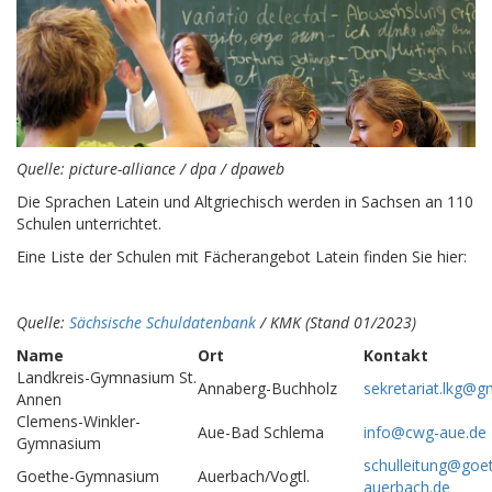
Quelle: picture-alliance / dpa / dpaweb
Die Sprachen Latein und Altgriechisch werden in Sachsen an 110
Schulen unterrichtet.
Eine Liste der Schulen mit Fächerangebot Latein finden Sie hier:
Quelle:
Sächsische Schuldatenbank
/ KMK (Stand 01/2023)
Name
Ort
Kontakt
Landkreis-Gymnasium St.
Annaberg-Buchholz
sekretariat.lkg@g
Annen
Clemens-Winkler-
Aue-Bad Schlema
info@cwg-aue.de
Gymnasium
schulleitung@go
Goethe-Gymnasium
Auerbach/Vogtl.
auerbach.de