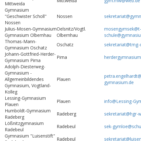
Mittweida
gym.mw@web.de
Mittweida
Gymnasium
"Geschwister Scholl"
Nossen
sekretariat@gym
Nossen
Julius-Mosen-Gymnasium
Oelsnitz/Vogtl.
mosengymsek@t-o
Gymnasium Olbernhau
Olbernhau
schule@gymnasiu
Thomas-Mann-
Oschatz
sekretariat@tmg-o
Gymnasium Oschatz
Johann-Gottfried-Herder-
Pirna
herdergymnasium@
Gymnasium Pirna
Adolph-Diesterweg-
Gymnasium -
petra.engelhardt
Allgemeinbildendes
Plauen
gymnasium.de
Gymnasium, Vogtland-
Kolleg
Lessing-Gymnasium
Plauen
info@Lessing-Gy
Plauen
Humboldt-Gymnasium
Radeberg
sekretariat@hgr-w
Radeberg
Lößnitzgymnasium
Radebeul
sek-gymloe@schul
Radebeul
Gymnasium "Luisenstift"
Radebeul
sekretariat@luisen