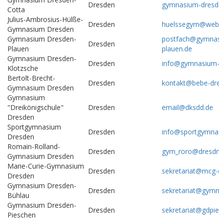
Dresden
gymnasium-dresd
Cotta
Julius-Ambrosius-Hülße-
Dresden
huelssegym@web
Gymnasium Dresden
Gymnasium Dresden-
postfach@gymnas
Dresden
Plauen
plauen.de
Gymnasium Dresden-
Dresden
info@gymnasium-
Klotzsche
Bertolt-Brecht-
Dresden
kontakt@bebe-dr
Gymnasium Dresden
Gymnasium
"Dreikönigschule"
Dresden
email@dksdd.de
Dresden
Sportgymnasium
Dresden
info@sportgymna
Dresden
Romain-Rolland-
Dresden
gym_roro@dresdn
Gymnasium Dresden
Marie-Curie-Gymnasium
Dresden
sekretariat@mcg-
Dresden
Gymnasium Dresden-
Dresden
sekretariat@gymn
Bühlau
Gymnasium Dresden-
Dresden
sekretariat@gdpie
Pieschen