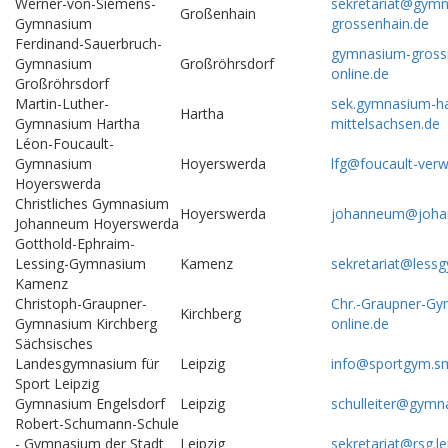
Werner-von-Siemens-
sekretariat@gym
Großenhain
Gymnasium
grossenhain.de
Ferdinand-Sauerbruch-
gymnasium-gross
Gymnasium
Großröhrsdorf
online.de
Großröhrsdorf
Martin-Luther-
sek.gymnasium-ha
Hartha
Gymnasium Hartha
mittelsachsen.de
Léon-Foucault-
Gymnasium
Hoyerswerda
lfg@foucault-verw
Hoyerswerda
Christliches Gymnasium
Hoyerswerda
johanneum@joha
Johanneum Hoyerswerda
Gotthold-Ephraim-
Lessing-Gymnasium
Kamenz
sekretariat@less
Kamenz
Christoph-Graupner-
Chr.-Graupner-G
Kirchberg
Gymnasium Kirchberg
online.de
Sächsisches
Landesgymnasium für
Leipzig
info@sportgym.s
Sport Leipzig
Gymnasium Engelsdorf
Leipzig
schulleiter@gymn
Robert-Schumann-Schule
- Gymnasium der Stadt
Leipzig
sekretariat@rsg.l