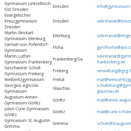
Gymnasium Linkselbisch-
Dresden
info@gymnasium-
Ost Dresden
Evangelisches
Kreuzgymnasium
Dresden
sekretariat@kreu
Dresden
Martin-Rinckart-
Eilenburg
sekretariat@mrge
Gymnasium Eilenburg
Samuel-von-Pufendorf-
Flöha
gymfloeha@aol.
Gymnasium
Martin-Luther-
sekretariat@gym
Frankenberg/Sa.
Gymnasium Frankenberg
frankenberg.de
Geschwister-Scholl-
Freiberg
verwaltung@gsg-f
Gymnasium Freiberg
Weißeritzgymnasium
Freital
mail@weisseritz
Georgius-Agricola-
schulleitung@gy
Glauchau
Gymnasium
glauchau.de
Augustum-Annen-
Görlitz
mail@anne-augus
Gymnasium Görlitz
Joliot-Curie-Gymnasium
Görlitz
mail@curie.schulen
Görlitz
Gymnasium St. Augustin
Grimma
schule@staugusti
Grimma