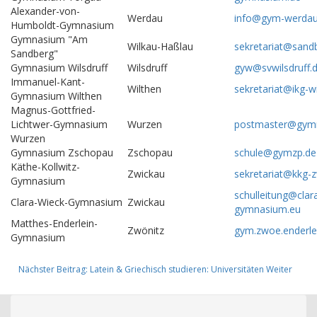
Alexander-von-
Werdau
info@gym-werdau
Humboldt-Gymnasium
Gymnasium "Am
Wilkau-Haßlau
sekretariat@san
Sandberg"
Gymnasium Wilsdruff
Wilsdruff
gyw@svwilsdruff.
Immanuel-Kant-
Wilthen
sekretariat@ikg-w
Gymnasium Wilthen
Magnus-Gottfried-
Lichtwer-Gymnasium
Wurzen
postmaster@gymn
Wurzen
Gymnasium Zschopau
Zschopau
schule@gymzp.de
Käthe-Kollwitz-
Zwickau
sekretariat@kkg-
Gymnasium
schulleitung@clar
Clara-Wieck-Gymnasium
Zwickau
gymnasium.eu
Matthes-Enderlein-
Zwönitz
gym.zwoe.enderle
Gymnasium
Nächster Beitrag: Latein & Griechisch studieren: Universitäten
Weiter