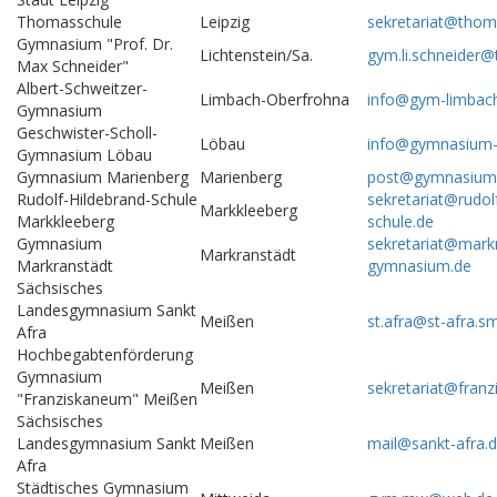
Thomasschule
Leipzig
sekretariat@thom
Gymnasium "Prof. Dr.
Lichtenstein/Sa.
gym.li.schneider@
Max Schneider"
Albert-Schweitzer-
Limbach-Oberfrohna
info@gym-limbac
Gymnasium
Geschwister-Scholl-
Löbau
info@gymnasium-
Gymnasium Löbau
Gymnasium Marienberg
Marienberg
post@gymnasium-
Rudolf-Hildebrand-Schule
sekretariat@rudol
Markkleeberg
Markkleeberg
schule.de
Gymnasium
sekretariat@mark
Markranstädt
Markranstädt
gymnasium.de
Sächsisches
Landesgymnasium Sankt
Meißen
st.afra@st-afra.s
Afra
Hochbegabtenförderung
Gymnasium
Meißen
sekretariat@franz
"Franziskaneum" Meißen
Sächsisches
Landesgymnasium Sankt
Meißen
mail@sankt-afra.
Afra
Städtisches Gymnasium