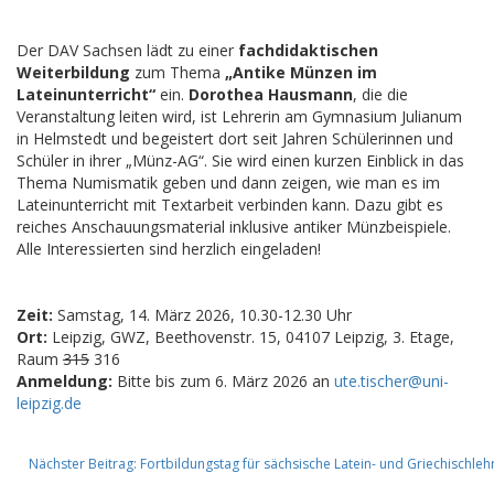
Der DAV Sachsen lädt zu einer
fachdidaktischen
Weiterbildung
zum Thema
„Antike Münzen im
Lateinunterricht“
ein.
Dorothea Hausmann
, die die
Veranstaltung leiten wird, ist Lehrerin am Gymnasium Julianum
in Helmstedt und begeistert dort seit Jahren Schülerinnen und
Schüler in ihrer „Münz-AG“. Sie wird einen kurzen Einblick in das
Thema Numismatik geben und dann zeigen, wie man es im
Lateinunterricht mit Textarbeit verbinden kann. Dazu gibt es
reiches Anschauungsmaterial inklusive antiker Münzbeispiele.
Alle Interessierten sind herzlich eingeladen!
Zeit:
Samstag, 14. März 2026, 10.30-12.30 Uhr
Ort:
Leipzig, GWZ, Beethovenstr. 15, 04107 Leipzig, 3. Etage,
Raum
315
316
Anmeldung:
Bitte bis zum 6. März 2026 an
ute.tischer@uni-
leipzig.de
Nächster Beitrag: Fortbildungstag für sächsische Latein- und Griechischle